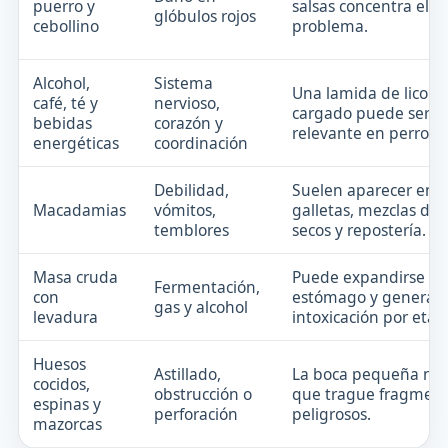
puerro y
salsas concentra el
glóbulos rojos
cebollino
problema.
Alcohol,
Sistema
Una lamida de licor o
café, té y
nervioso,
cargado puede ser
bebidas
corazón y
relevante en perros m
energéticas
coordinación
Debilidad,
Suelen aparecer en
Macadamias
vómitos,
galletas, mezclas de 
temblores
secos y repostería.
Masa cruda
Puede expandirse en
Fermentación,
con
estómago y generar
gas y alcohol
levadura
intoxicación por etan
Huesos
Astillado,
La boca pequeña no 
cocidos,
obstrucción o
que trague fragmen
espinas y
perforación
peligrosos.
mazorcas