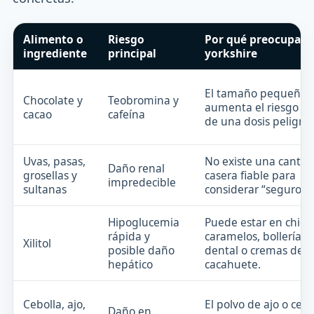
Alimento o
Riesgo
Por qué preocupa e
ingrediente
principal
yorkshire
El tamaño pequeño
Chocolate y
Teobromina y
aumenta el riesgo rel
cacao
cafeína
de una dosis peligros
Uvas, pasas,
No existe una cantid
Daño renal
grosellas y
casera fiable para
impredecible
sultanas
considerar “seguro”.
Hipoglucemia
Puede estar en chicle
rápida y
caramelos, bollería, 
Xilitol
posible daño
dental o cremas de
hepático
cacahuete.
Cebolla, ajo,
El polvo de ajo o cebo
Daño en