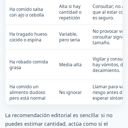
Alta si hay
Consultar; no as
Ha comido salsa
cantidad o
que al estar coc
con ajo o cebolla
repetición
es seguro.
No provocar vóm
Ha tragado hueso
Variable,
consultar signos 
cocido o espina
pero seria
tamaño.
Vigilar y consulta
Ha robado comida
Media-alta
hay vómitos, dol
grasa
decaimiento.
Ha comido un
Llamar para valo
alimento dudoso
No ignorar
riesgo antes de
pero está normal
esperar síntomas
La recomendación editorial es sencilla: si no
puedes estimar cantidad, actúa como si el