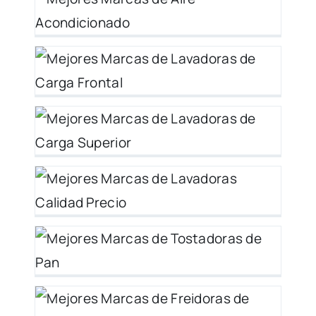
al
y
–