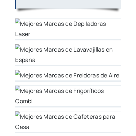
–
–
 –
 –