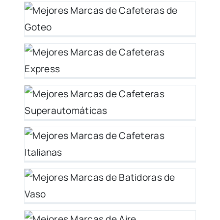
 –
–
 –
 –
–