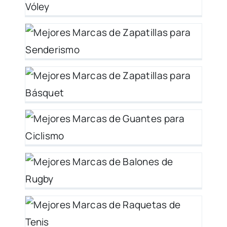
26
o
 y
t
es
er
es
y
–