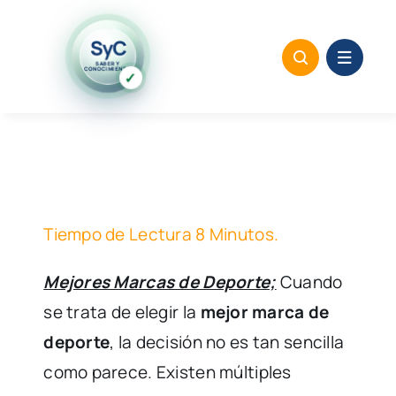
Saltar
al
SyC
SABER Y
contenido
CONOCIMIENTO
✓
Tiempo de Lectura 8 Minutos.
Mejores Marcas de Deporte;
Cuando
se trata de elegir la
mejor marca de
deporte
, la decisión no es tan sencilla
como parece. Existen múltiples