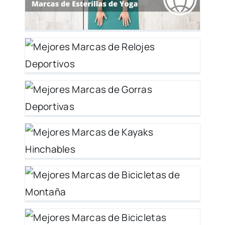
vos
as
ks
 y