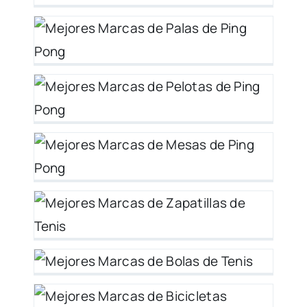
de
y
as
er
s
er
 –
de