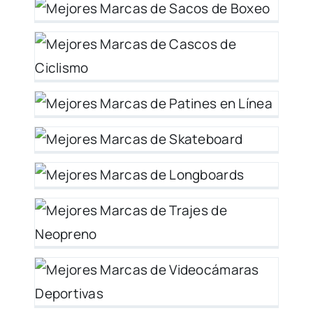
y
os
 y
es
 y
 y
s
r y
as