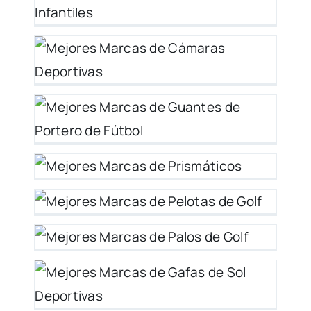
 –
 –
es
26
 y
as
de
 de