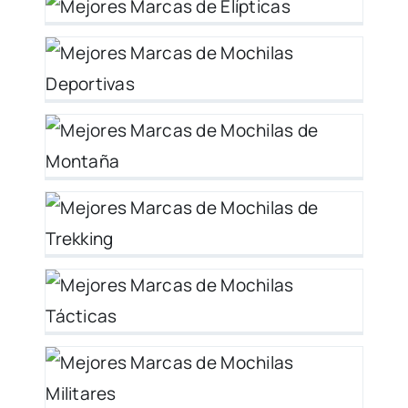
y
6 –
26
o
26
o
–
 –