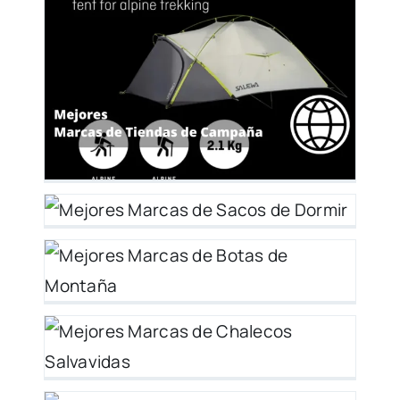
as
 y
s
y
s
 y
26
o