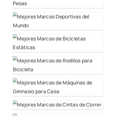
 y
as
y
 –
os
er
ra
as
y