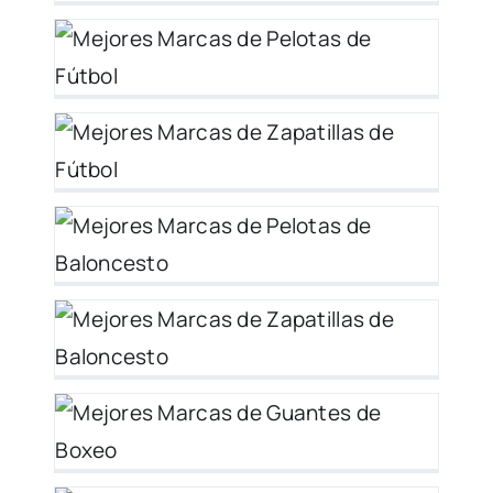
as
y
 –
as
er
o
es
y
s