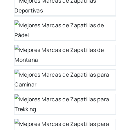
26
o
 –
r
g