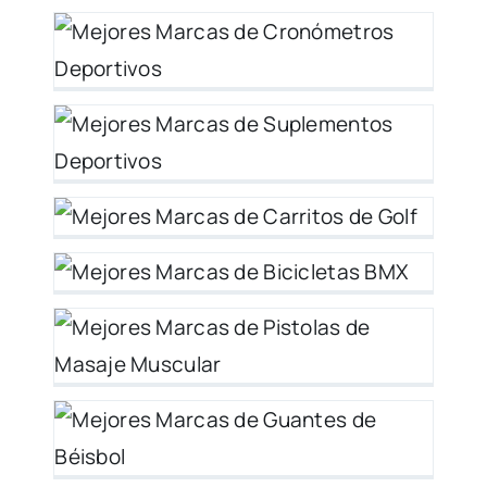
s
s
os
as
6
es
y
de