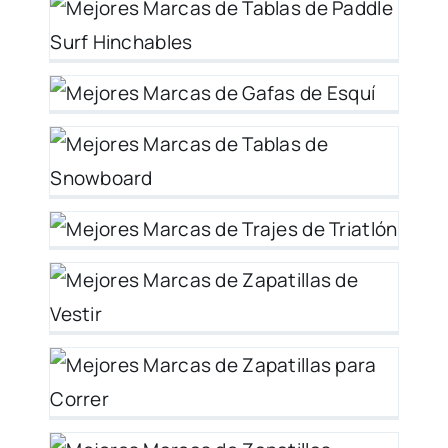
as
es
 de
as
s
 y
 –
026
o