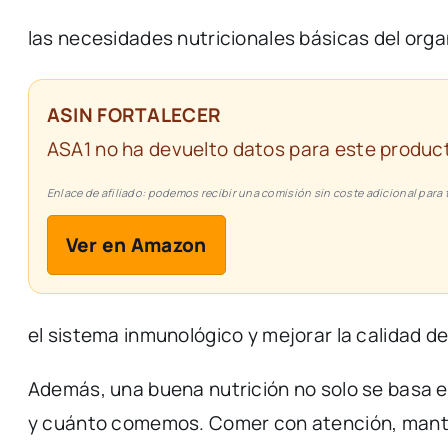
las
necesidades
nutricionales
básicas
del
orga
ASIN FORTALECER
ASA1 no ha devuelto datos para este product
Enlace de afiliado: podemos recibir una comisión sin coste adicional para t
Ver en Amazon
el
sistema
inmunológico
y
mejorar
la
calidad
d
Además,
una
buena
nutrición
no
solo
se
basa
y
cuánto
comemos.
Comer
con
atención,
mant