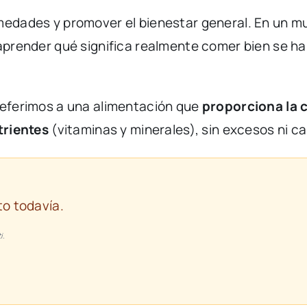
medades
y
promover
el
bienestar
general.
En
un
m
aprender
qué
significa
realmente
comer
bien
se
h
referimos
a
una
alimentación
que
proporciona
la
rientes
(
vitaminas
y
minerales),
sin
excesos
ni
ca
o todavía.
i.