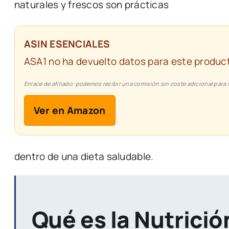
naturales
y
frescos
son
prácticas
ASIN ESENCIALES
ASA1 no ha devuelto datos para este product
Enlace de afiliado: podemos recibir una comisión sin coste adicional para t
Ver en Amazon
dentro
de
una
dieta
saludable.
Qué es la Nutrici