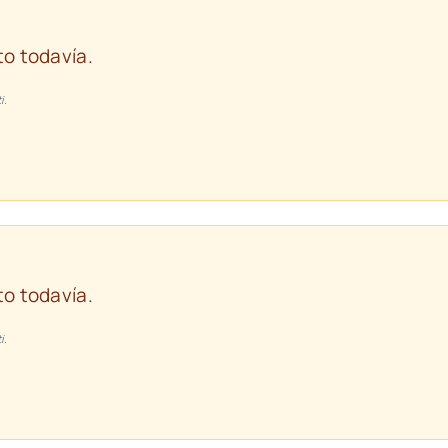
o todavía.
i.
o todavía.
i.