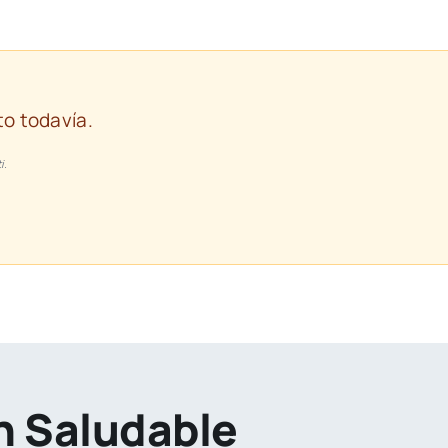
o todavía.
i.
ón Saludable