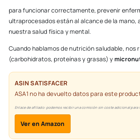
para
funcionar
correctamente,
prevenir
enfer
ultraprocesados
están
al
alcance
de
la
mano,
nuestra
salud
física
y
mental.
Cuando
hablamos
de
nutrición
saludable,
nos
(
carbohidratos,
proteínas
y
grasas)
y
micronut
ASIN SATISFACER
ASA1 no ha devuelto datos para este product
Enlace de afiliado: podemos recibir una comisión sin coste adicional para t
Ver en Amazon