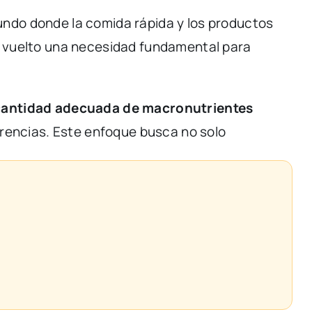
undo
donde
la
comida
rápida
y
los
productos
a
vuelto
una
necesidad
fundamental
para
cantidad
adecuada
de
macronutrientes
rencias.
Este
enfoque
busca
no
solo