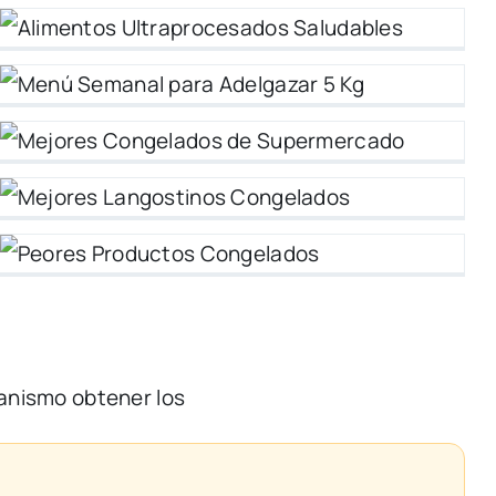
anismo
obtener
los