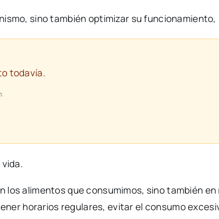
nismo,
sino
también
optimizar
su
funcionamiento,
o todavía.
i.
e
vida.
en
los
alimentos
que
consumimos,
sino
también
en
ener
horarios
regulares,
evitar
el
consumo
excesi