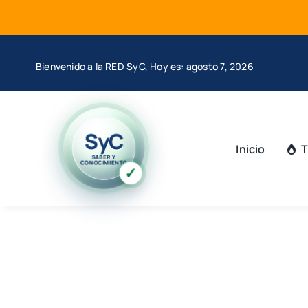
Saltar
al
contenido
Bienvenido a la RED SyC, Hoy es: agosto 7, 2026
SyC
Inicio
T
SABER Y
CONOCIMIENTO
✓