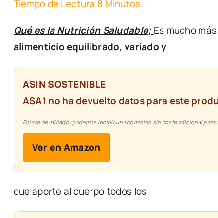
Tiempo de Lectura 8 Minutos.
Qué es la Nutrición Saludable;
Es
mucho
má
alimenticio
equilibrado,
variado
y
ASIN SOSTENIBLE
ASA1 no ha devuelto datos para este produ
Enlace de afiliado: podemos recibir una comisión sin coste adicional para t
Ver en Amazon
que
aporte
al
cuerpo
todos
los