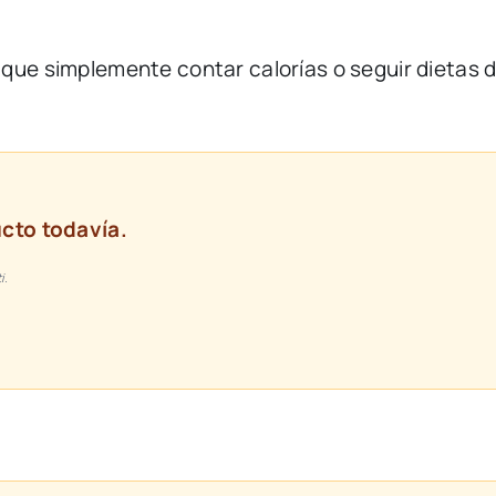
s
que
simplemente
contar
calorías
o
seguir
dietas
cto todavía.
i.