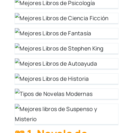
 y
ia
ía
en
 y
ia
as
so
y