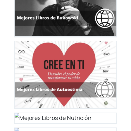
 y
ión
o