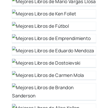
 y
l
–
do
y
 y
en
on
 y