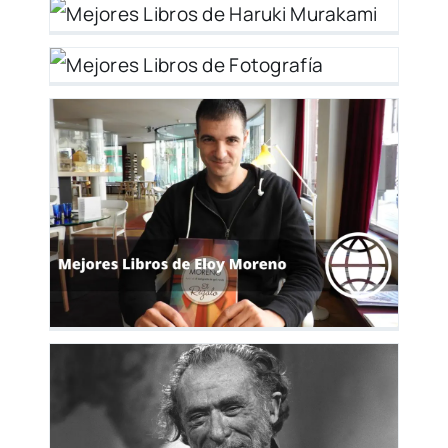
y
y
ki