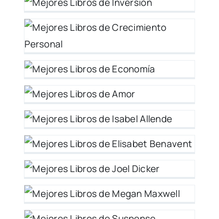
26
o
y
r
l
et
y
n