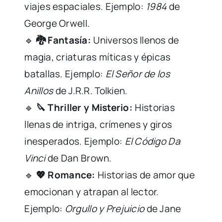
viajes espaciales. Ejemplo:
1984
de
George Orwell.
🔹
🐉 Fantasía:
Universos llenos de
magia, criaturas míticas y épicas
batallas. Ejemplo:
El Señor de los
Anillos
de J.R.R. Tolkien.
🔹
🔪 Thriller y Misterio:
Historias
llenas de intriga, crímenes y giros
inesperados. Ejemplo:
El Código Da
Vinci
de Dan Brown.
🔹
💖 Romance:
Historias de amor que
emocionan y atrapan al lector.
Ejemplo:
Orgullo y Prejuicio
de Jane