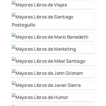
go
 y
o
y
y
y
r
r
i