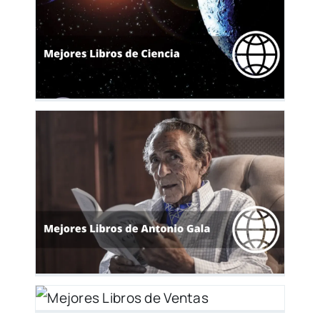
ia
io
s
s