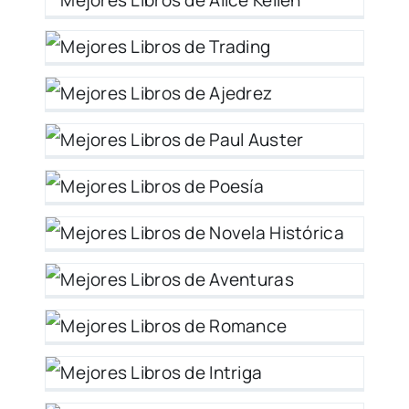
ng
ez
a
a
y
y
ce
a
as