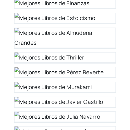
 y
 –
r
z
y
r
ión