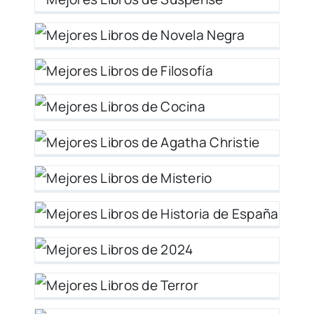
y
a
ía
a
a
io
ia
y
–
r