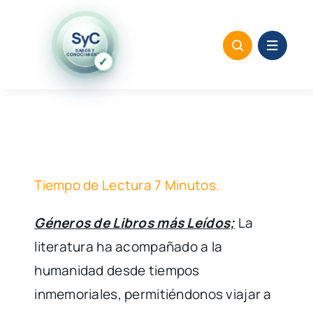
Saltar
al
SyC
SABER Y
contenido
CONOCIMIENTO
✓
Tiempo de Lectura 7 Minutos.
Géneros de Libros más Leídos;
La
literatura ha acompañado a la
humanidad desde tiempos
inmemoriales, permitiéndonos viajar a