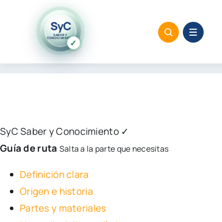
Saltar
al
SyC
SABER Y
contenido
CONOCIMIENTO
✓
SyC
Saber y Conocimiento
✓
Guía de ruta
Salta a la parte que necesitas
Definición clara
Origen e historia
Partes y materiales