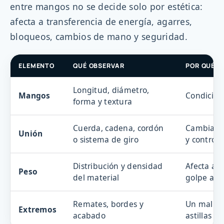
entre mangos no se decide solo por estética:
afecta a transferencia de energía, agarres,
bloqueos, cambios de mano y seguridad.
ELEMENTO
QUÉ OBSERVAR
POR QUÉ I
Longitud, diámetro,
Mangos
Condiciona
forma y textura
Cuerda, cadena, cordón
Cambia ru
Unión
o sistema de giro
y control
Distribución y densidad
Afecta a i
Peso
del material
golpe acc
Remates, bordes y
Un mal ac
Extremos
acabado
astillas o