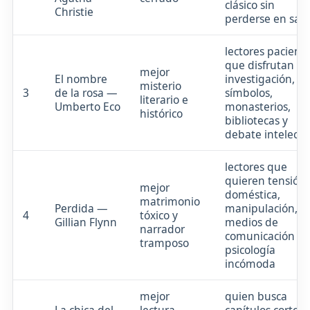
clásico sin
Christie
perderse en sag
lectores pacient
que disfrutan
mejor
El nombre
investigación,
misterio
3
de la rosa —
símbolos,
literario e
Umberto Eco
monasterios,
histórico
bibliotecas y
debate intelectu
lectores que
quieren tensión
mejor
doméstica,
matrimonio
Perdida —
manipulación,
4
tóxico y
Gillian Flynn
medios de
narrador
comunicación y
tramposo
psicología
incómoda
mejor
quien busca