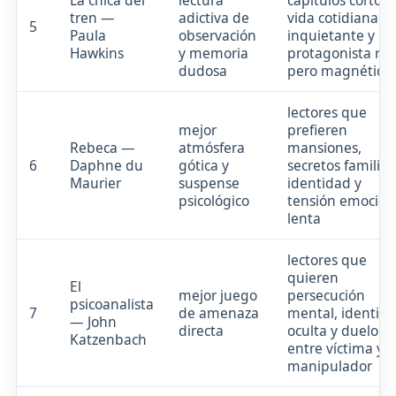
La chica del
lectura
capítulos cortos,
tren —
adictiva de
vida cotidiana
5
Paula
observación
inquietante y u
Hawkins
y memoria
protagonista rot
dudosa
pero magnética
lectores que
mejor
prefieren
Rebeca —
atmósfera
mansiones,
6
Daphne du
gótica y
secretos familiar
Maurier
suspense
identidad y
psicológico
tensión emocion
lenta
lectores que
quieren
El
mejor juego
persecución
psicoanalista
7
de amenaza
mental, identid
— John
directa
oculta y duelo
Katzenbach
entre víctima y
manipulador