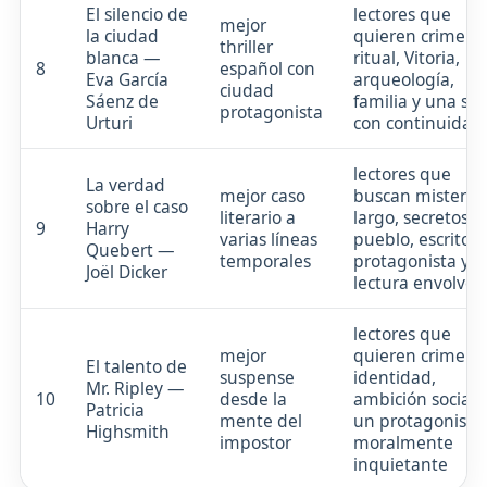
El silencio de
lectores que
mejor
la ciudad
quieren crimen
thriller
blanca —
ritual, Vitoria,
8
español con
Eva García
arqueología,
ciudad
Sáenz de
familia y una sa
protagonista
Urturi
con continuidad
lectores que
La verdad
mejor caso
buscan misterio
sobre el caso
literario a
largo, secretos d
9
Harry
varias líneas
pueblo, escritor
Quebert —
temporales
protagonista y
Joël Dicker
lectura envolven
lectores que
mejor
quieren crimen,
El talento de
suspense
identidad,
Mr. Ripley —
10
desde la
ambición social 
Patricia
mente del
un protagonista
Highsmith
impostor
moralmente
inquietante