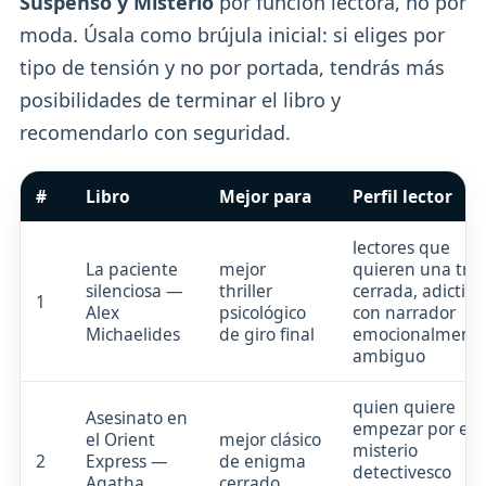
Suspenso y Misterio
por función lectora, no por
moda. Úsala como brújula inicial: si eliges por
tipo de tensión y no por portada, tendrás más
posibilidades de terminar el libro y
recomendarlo con seguridad.
#
Libro
Mejor para
Perfil lector
lectores que
La paciente
mejor
quieren una tr
silenciosa —
thriller
cerrada, adictiva
1
Alex
psicológico
con narrador
Michaelides
de giro final
emocionalment
ambiguo
quien quiere
Asesinato en
empezar por el
el Orient
mejor clásico
misterio
2
Express —
de enigma
detectivesco
Agatha
cerrado