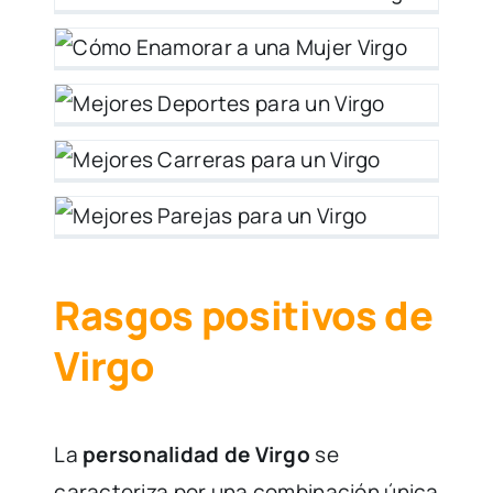
er
 y
un
n
n
Rasgos positivos de
Virgo
La
personalidad de Virgo
se
caracteriza por una combinación única