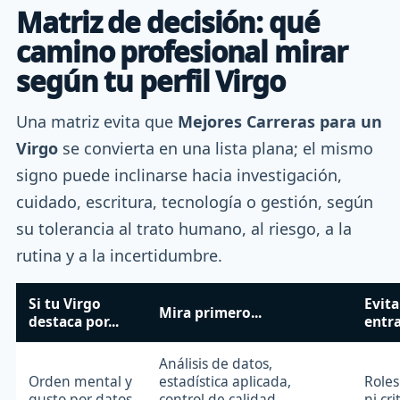
Matriz de decisión: qué
camino profesional mirar
según tu perfil Virgo
Una matriz evita que
Mejores Carreras para un
Virgo
se convierta en una lista plana; el mismo
signo puede inclinarse hacia investigación,
cuidado, escritura, tecnología o gestión, según
su tolerancia al trato humano, al riesgo, a la
rutina y a la incertidumbre.
Si tu Virgo
Evita
Mira primero...
destaca por...
entra
Análisis de datos,
Orden mental y
estadística aplicada,
Roles
gusto por datos
control de calidad,
ni cri