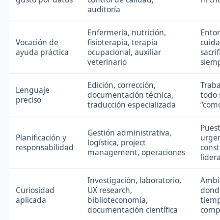
auditoría
Enfermería, nutrición,
Ento
Vocación de
fisioterapia, terapia
cuida
ayuda práctica
ocupacional, auxiliar
sacrif
veterinario
siem
Edición, corrección,
Trab
Lenguaje
documentación técnica,
todo 
preciso
traducción especializada
“como
Puest
Gestión administrativa,
Planificación y
urgen
logística, project
responsabilidad
const
management, operaciones
lider
Investigación, laboratorio,
Ambi
Curiosidad
UX research,
dond
aplicada
biblioteconomía,
tiem
documentación científica
comp