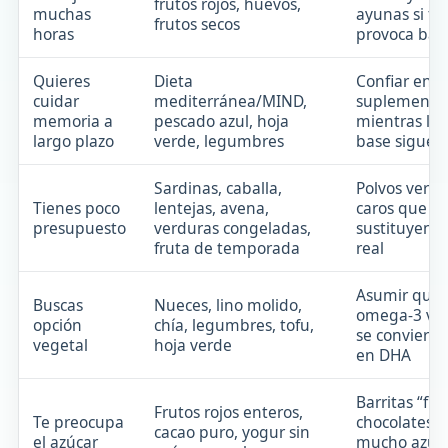
frutos rojos, huevos,
muchas
ayunas si te
frutos secos
horas
provoca baj
Quieres
Dieta
Confiar en 
cuidar
mediterránea/MIND,
suplemento
memoria a
pescado azul, hoja
mientras la 
largo plazo
verde, legumbres
base sigue 
Sardinas, caballa,
Polvos verde
Tienes poco
lentejas, avena,
caros que n
presupuesto
verduras congeladas,
sustituyen 
fruta de temporada
real
Asumir que 
Buscas
Nueces, lino molido,
omega-3 veg
opción
chía, legumbres, tofu,
se convierte
vegetal
hoja verde
en DHA
Barritas “fit
Frutos rojos enteros,
Te preocupa
chocolates c
cacao puro, yogur sin
el azúcar
mucho azúc