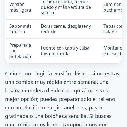
Ternera magra, menos
Versión
Eliminar to
queso y más verdura de
más ligera
bechamel
sofrito
Sabor más
Dorar carne, desglasar y
Tapar con 
intenso
reducir
salado
Prepararla
Fuente con tapa y salsa
Montar co
con
bien reducida
exceso de l
antelación
Cuándo no elegir la versión clásica: si necesitas
una comida muy rápida entre semana, una
lasaña completa desde cero quizá no sea la
mejor opción; puedes preparar solo el relleno
con antelación o elegir canelones, pasta
gratinada o una boloñesa sencilla. Si buscas
una comida muy ligera, tampoco conviene