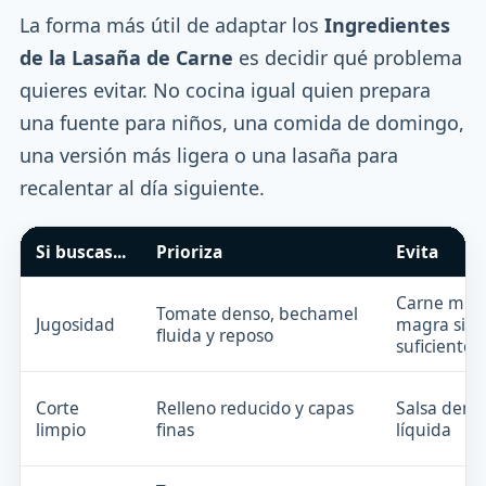
La forma más útil de adaptar los
Ingredientes
de la Lasaña de Carne
es decidir qué problema
quieres evitar. No cocina igual quien prepara
una fuente para niños, una comida de domingo,
una versión más ligera o una lasaña para
recalentar al día siguiente.
Si buscas...
Prioriza
Evita
Carne muy
Tomate denso, bechamel
Jugosidad
magra sin 
fluida y reposo
suficiente
Corte
Relleno reducido y capas
Salsa dema
limpio
finas
líquida