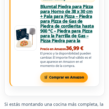
Blumtal Piedra para Pizza
para Horno de 38 x 30 cm
+ Pala para Pizza – Piedra
para Pizza de Gas de
Piedra de cordierita hasta
900 °C – Piedra para Pizza
para la Parrilla de Gas –
Pizza Piedra para la
36,99 €
Precio en Amazon
El precio y la disponibilidad pueden
cambiar. El importe final válido es el
que aparece en Amazon en el
momento de la compra.
Comprar en Amazon
Si estás montando una cocina más completa, la