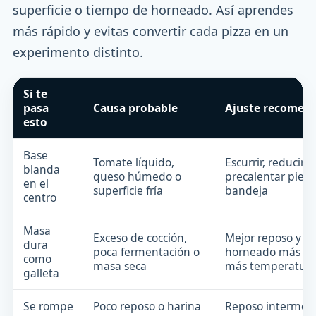
superficie o tiempo de horneado. Así aprendes
más rápido y evitas convertir cada pizza en un
experimento distinto.
Si te
pasa
Causa probable
Ajuste recomen
esto
Base
Tomate líquido,
Escurrir, reducir y
blanda
queso húmedo o
precalentar piedr
en el
superficie fría
bandeja
centro
Masa
Exceso de cocción,
Mejor reposo y
dura
poca fermentación o
horneado más cor
como
masa seca
más temperatur
galleta
Se rompe
Poco reposo o harina
Reposo intermedi