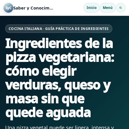
Saber y Conocimiento
Inicio
Menú
SyC
COCINA ITALIANA · GUÍA PRÁCTICA DE INGREDIENTES
Ingredientes de la
pizza vegetariana:
cómo elegir
verduras, queso y
masa sin que
quede aguada
Una pizza vegetal puede ser ligera, intensa y