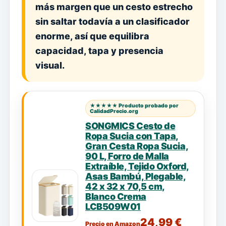
más margen que un cesto estrecho
sin saltar todavía a un clasificador
enorme, así que equilibra
capacidad, tapa y presencia
visual.
★★★★★ Producto probado por
CalidadPrecio.org
SONGMICS Cesto de
Ropa Sucia con Tapa,
Gran Cesta Ropa Sucia,
90 L, Forro de Malla
Extraíble, Tejido Oxford,
Asas Bambú, Plegable,
42 x 32 x 70,5 cm,
Blanco Crema
LCB509W01
24,99 €
Precio en Amazon