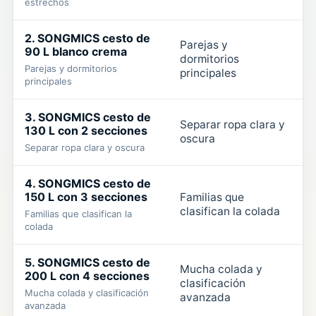
estrechos
2. SONGMICS cesto de
Parejas y
90 L blanco crema
dormitorios
Parejas y dormitorios
4
principales
principales
3. SONGMICS cesto de
Separar ropa clara y
130 L con 2 secciones
oscura
4
Separar ropa clara y oscura
4. SONGMICS cesto de
150 L con 3 secciones
Familias que
clasifican la colada
Familias que clasifican la
4
colada
5. SONGMICS cesto de
Mucha colada y
200 L con 4 secciones
clasificación
Mucha colada y clasificación
4
avanzada
avanzada