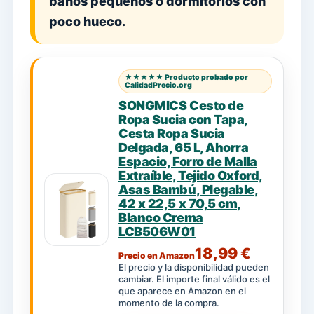
baños pequeños o dormitorios con
poco hueco.
★★★★★ Producto probado por
CalidadPrecio.org
SONGMICS Cesto de
Ropa Sucia con Tapa,
Cesta Ropa Sucia
Delgada, 65 L, Ahorra
Espacio, Forro de Malla
Extraíble, Tejido Oxford,
Asas Bambú, Plegable,
42 x 22,5 x 70,5 cm,
Blanco Crema
LCB506W01
18,99 €
Precio en Amazon
El precio y la disponibilidad pueden
cambiar. El importe final válido es el
que aparece en Amazon en el
momento de la compra.