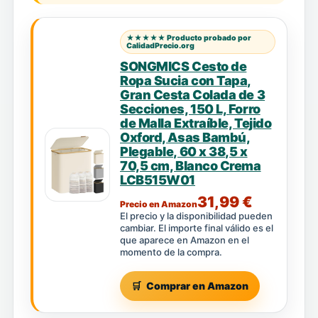
★★★★★ Producto probado por
CalidadPrecio.org
SONGMICS Cesto de
Ropa Sucia con Tapa,
Gran Cesta Colada de 3
Secciones, 150 L, Forro
de Malla Extraíble, Tejido
Oxford, Asas Bambú,
Plegable, 60 x 38,5 x
70,5 cm, Blanco Crema
LCB515W01
31,99 €
Precio en Amazon
El precio y la disponibilidad pueden
cambiar. El importe final válido es el
que aparece en Amazon en el
momento de la compra.
Comprar en Amazon