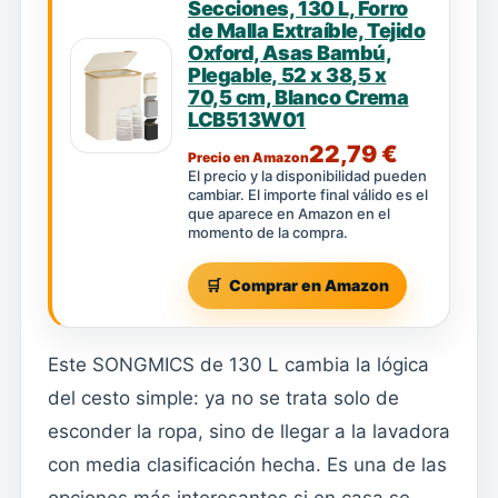
Secciones, 130 L, Forro
de Malla Extraíble, Tejido
Oxford, Asas Bambú,
Plegable, 52 x 38,5 x
70,5 cm, Blanco Crema
LCB513W01
22,79 €
Precio en Amazon
El precio y la disponibilidad pueden
cambiar. El importe final válido es el
que aparece en Amazon en el
momento de la compra.
Comprar en Amazon
Este SONGMICS de 130 L cambia la lógica
del cesto simple: ya no se trata solo de
esconder la ropa, sino de llegar a la lavadora
con media clasificación hecha. Es una de las
opciones más interesantes si en casa se