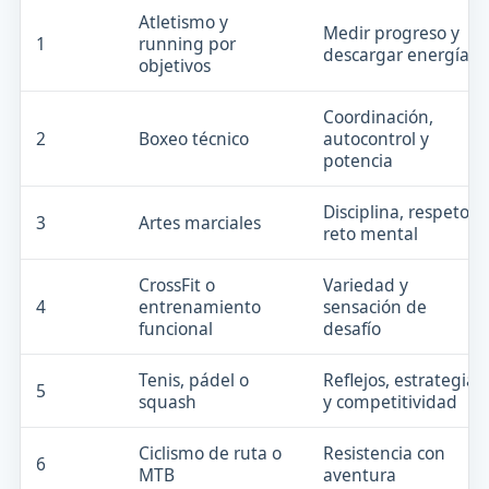
Atletismo y
Medir progreso y
1
running por
descargar energía
objetivos
Coordinación,
2
Boxeo técnico
autocontrol y
potencia
Disciplina, respeto y
3
Artes marciales
reto mental
CrossFit o
Variedad y
4
entrenamiento
sensación de
funcional
desafío
Tenis, pádel o
Reflejos, estrategia
5
squash
y competitividad
Ciclismo de ruta o
Resistencia con
6
MTB
aventura