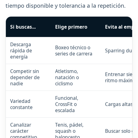
tiempo disponible y tolerancia a la repetición.
Si buscas...
Elige primero
Evita al empe
Descarga
Boxeo técnico o
rápida de
Sparring duro 
series de carrera
energía
Competir sin
Atletismo,
Entrenar siem
depender de
natación o
ritmo máximo
nadie
ciclismo
Funcional,
Variedad
CrossFit o
Cargas altas p
constante
escalada
Canalizar
Tenis, pádel,
carácter
squash o
Buscar solo g
competitivo
baloncesto