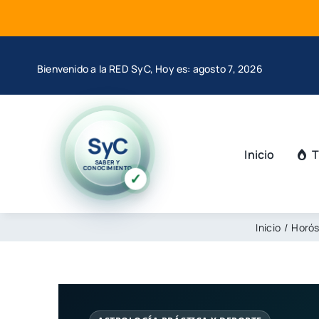
Saltar
al
contenido
Bienvenido a la RED SyC, Hoy es: agosto 7, 2026
SyC
Inicio
T
SABER Y
CONOCIMIENTO
✓
Inicio
Horó