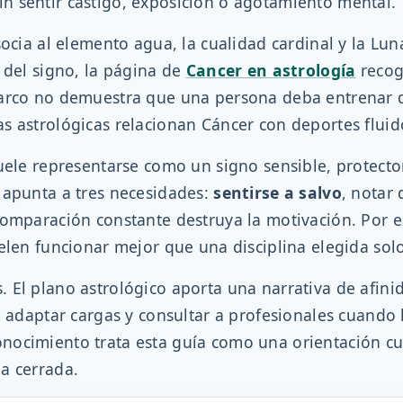
n sentir castigo, exposición o agotamiento mental.
socia al elemento agua, la cualidad cardinal y la L
 del signo, la página de
Cancer en astrología
recog
marco no demuestra que una persona deba entrenar 
 astrológicas relacionan Cáncer con deportes fluido
uele representarse como un signo sensible, protecto
 apunta a tres necesidades:
sentirse a salvo
, notar
omparación constante destruya la motivación. Por eso 
elen funcionar mejor que una disciplina elegida sol
 El plano astrológico aporta una narrativa de afinid
s, adaptar cargas y consultar a profesionales cuando
ocimiento trata esta guía como una orientación cul
a cerrada.