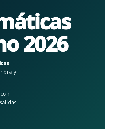
máticas
mo 2026
icas
ombra y
 con
salidas