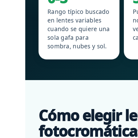
Rango típico buscado
P
en lentes variables
n
cuando se quiere una
v
sola gafa para
c
sombra, nubes y sol.
Cómo elegir l
fotocromática