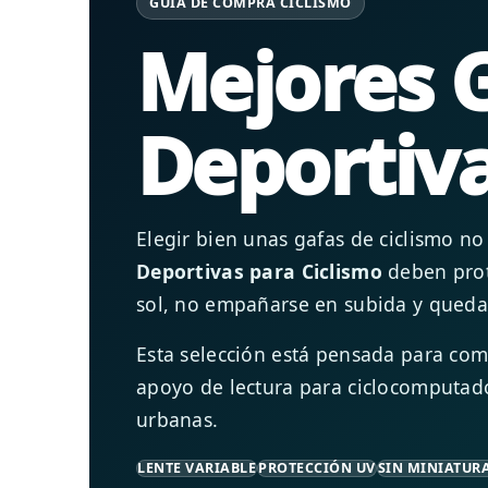
GUÍA DE COMPRA CICLISMO
Mejores 
Deportiva
Elegir bien unas gafas de ciclismo no 
Deportivas para Ciclismo
deben prote
sol, no empañarse en subida y quedar
Esta selección está pensada para com
apoyo de lectura para ciclocomputador
urbanas.
LENTE VARIABLE
PROTECCIÓN UV
SIN MINIATUR