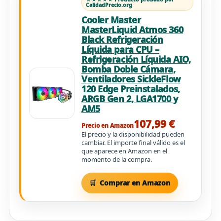
CalidadPrecio.org
Cooler Master
MasterLiquid Atmos 360
Black Refrigeración
Líquida para CPU –
Refrigeración Líquida AIO,
Bomba Doble Cámara,
Ventiladores SickleFlow
120 Edge Preinstalados,
ARGB Gen 2, LGA1700 y
AM5
107,99 €
Precio en Amazon
El precio y la disponibilidad pueden
cambiar. El importe final válido es el
que aparece en Amazon en el
momento de la compra.
Comprar en Amazon