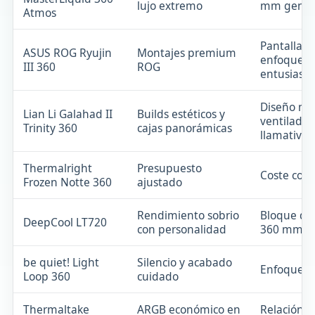
lujo extremo
mm genera
Atmos
Pantalla g
ASUS ROG Ryujin
Montajes premium
enfoque
III 360
ROG
entusiasta
Diseño mo
Lian Li Galahad II
Builds estéticos y
ventilador
Trinity 360
cajas panorámicas
llamativos
Thermalright
Presupuesto
Coste con
Frozen Notte 360
ajustado
Rendimiento sobrio
Bloque dis
DeepCool LT720
con personalidad
360 mm p
be quiet! Light
Silencio y acabado
Enfoque a
Loop 360
cuidado
Thermaltake
ARGB económico en
Relación