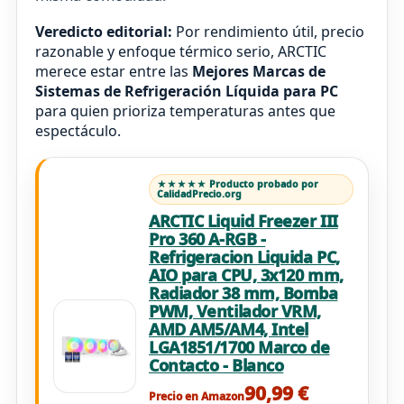
Veredicto editorial:
Por rendimiento útil, precio
razonable y enfoque térmico serio, ARCTIC
merece estar entre las
Mejores Marcas de
Sistemas de Refrigeración Líquida para PC
para quien prioriza temperaturas antes que
espectáculo.
★★★★★ Producto probado por
CalidadPrecio.org
ARCTIC Liquid Freezer III
Pro 360 A-RGB -
Refrigeracion Liquida PC,
AIO para CPU, 3x120 mm,
Radiador 38 mm, Bomba
PWM, Ventilador VRM,
AMD AM5/AM4, Intel
LGA1851/1700 Marco de
Contacto - Blanco
90,99 €
Precio en Amazon