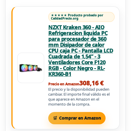
★★★★★ Producto probado por
CalidadPrecio.org
NZXT Kraken 360 - AIO
Refrigeracion liquida PC
para procesador de 360
mm Disipador de calor
CPU caja PC - Pantalla LCD
Cuadrada de 1,54” - 3
Ventiladores Core F120
RGB - Color Negro - RL-
KR360-B1
308,16 €
Precio en Amazon
El precio y la disponibilidad pueden
cambiar. El importe final válido es el
que aparece en Amazon en el
momento de la compra.
Comprar en Amazon