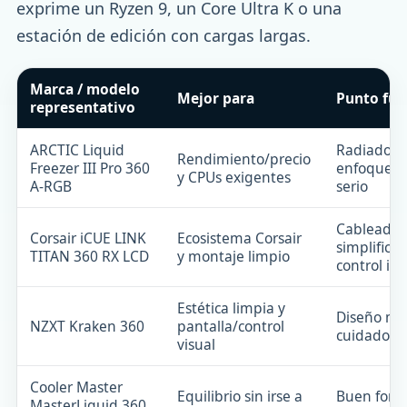
exprime un Ryzen 9, un Core Ultra K o una
estación de edición con cargas largas.
Marca / modelo
Mejor para
Punto fue
representativo
ARCTIC Liquid
Radiador 
Rendimiento/precio
Freezer III Pro 360
enfoque t
y CPUs exigentes
A-RGB
serio
Cableado
Corsair iCUE LINK
Ecosistema Corsair
simplifica
TITAN 360 RX LCD
y montaje limpio
control iC
Estética limpia y
Diseño m
NZXT Kraken 360
pantalla/control
cuidado
visual
Cooler Master
Equilibrio sin irse a
Buen form
MasterLiquid 360