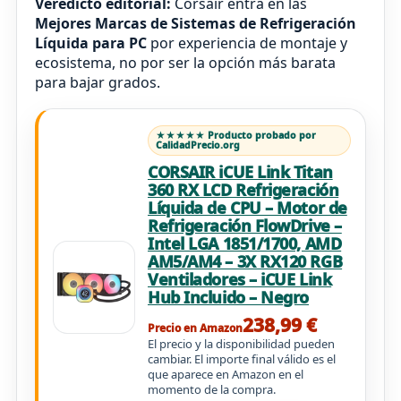
Veredicto editorial:
Corsair entra en las
Mejores Marcas de Sistemas de Refrigeración
Líquida para PC
por experiencia de montaje y
ecosistema, no por ser la opción más barata
para bajar grados.
★★★★★ Producto probado por
CalidadPrecio.org
CORSAIR iCUE Link Titan
360 RX LCD Refrigeración
Líquida de CPU – Motor de
Refrigeración FlowDrive –
Intel LGA 1851/1700, AMD
AM5/AM4 – 3X RX120 RGB
Ventiladores – iCUE Link
Hub Incluido – Negro
238,99 €
Precio en Amazon
El precio y la disponibilidad pueden
cambiar. El importe final válido es el
que aparece en Amazon en el
momento de la compra.