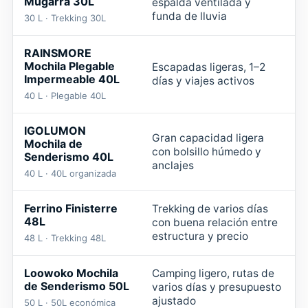
Mugarra 30L
espalda ventilada y
M
funda de lluvia
30 L · Trekking 30L
RAINSMORE
Mochila Plegable
Escapadas ligeras, 1–2
Impermeable 40L
días y viajes activos
M
40 L · Plegable 40L
IGOLUMON
Gran capacidad ligera
Mochila de
con bolsillo húmedo y
Senderismo 40L
M
anclajes
40 L · 40L organizada
Ferrino Finisterre
Trekking de varios días
48L
con buena relación entre
T
estructura y precio
48 L · Trekking 48L
Loowoko Mochila
Camping ligero, rutas de
de Senderismo 50L
varios días y presupuesto
C
ajustado
50 L · 50L económica