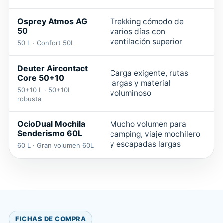
Osprey Atmos AG
Trekking cómodo de
50
varios días con
ventilación superior
50 L · Confort 50L
Deuter Aircontact
Carga exigente, rutas
Core 50+10
largas y material
50+10 L · 50+10L
M
voluminoso
robusta
OcioDual Mochila
Mucho volumen para
Senderismo 60L
camping, viaje mochilero
y escapadas largas
60 L · Gran volumen 60L
FICHAS DE COMPRA