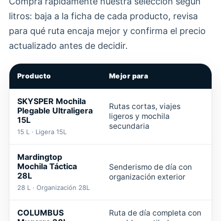
Compra rápidamente nuestra selección según
litros: baja a la ficha de cada producto, revisa
para qué ruta encaja mejor y confirma el precio
actualizado antes de decidir.
Producto
Mejor para
SKYSPER Mochila
Rutas cortas, viajes
Plegable Ultraligera
ligeros y mochila
15L
M
secundaria
15 L · Ligera 15L
Mardingtop
Mochila Táctica
Senderismo de día con
28L
organización exterior
28 L · Organización 28L
COLUMBUS
Ruta de día completa con