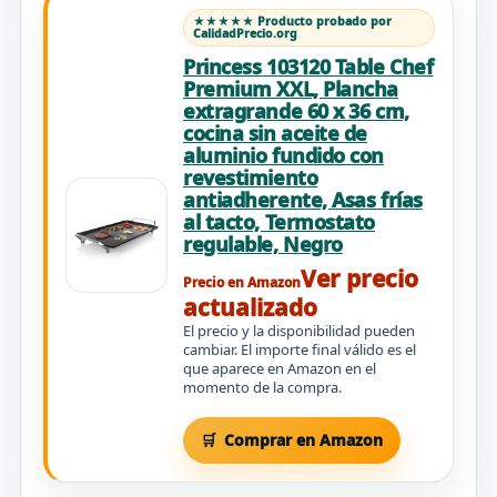
★★★★★ Producto probado por
CalidadPrecio.org
Princess 103120 Table Chef
Premium XXL, Plancha
extragrande 60 x 36 cm,
cocina sin aceite de
aluminio fundido con
revestimiento
antiadherente, Asas frías
al tacto, Termostato
regulable, Negro
Ver precio
Precio en Amazon
actualizado
El precio y la disponibilidad pueden
cambiar. El importe final válido es el
que aparece en Amazon en el
momento de la compra.
Comprar en Amazon