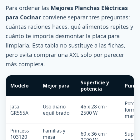
Para ordenar las
Mejores Planchas Eléctricas
para Cocinar
conviene separar tres preguntas:
cuántas raciones haces, qué alimentos repites y
cuánto te importa desmontar la placa para
limpiarla. Esta tabla no sustituye a las fichas,
pero evita comprar una XXL solo por parecer
más completa.
Superficie y
Modelo
Mejor para
Punto
potencia
Potenc
Jata
Uso diario
46 x 28 cm ·
forma
GR555A
equilibrado
2500 W
manej
Princess
Familias y
60 x 36 cm ·
Superf
103120
mesa