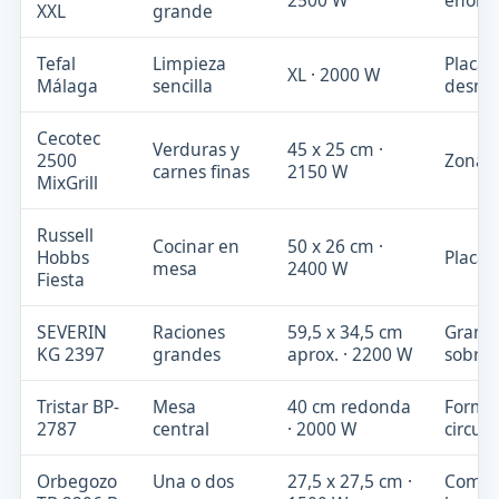
2500 W
enorm
XXL
grande
Tefal
Limpieza
Placas
XL · 2000 W
Málaga
sencilla
desmo
Cecotec
Verduras y
45 x 25 cm ·
2500
Zona li
carnes finas
2150 W
MixGrill
Russell
Cocinar en
50 x 26 cm ·
Hobbs
Placa 
mesa
2400 W
Fiesta
SEVERIN
Raciones
59,5 x 34,5 cm
Gran p
KG 2397
grandes
aprox. · 2200 W
sobria
Tristar BP-
Mesa
40 cm redonda
Forma
2787
central
· 2000 W
circula
Orbegozo
Una o dos
27,5 x 27,5 cm ·
Compa