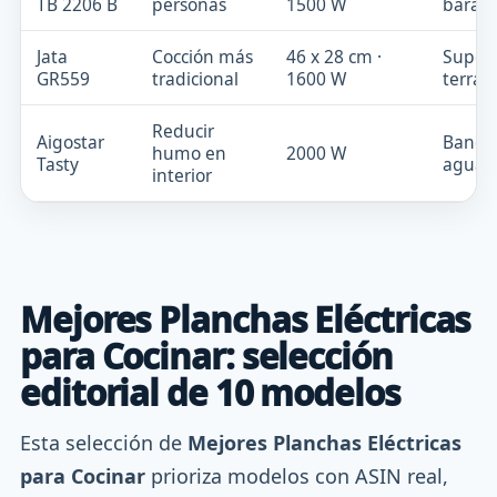
TB 2206 B
personas
1500 W
barata
Jata
Cocción más
46 x 28 cm ·
Superf
GR559
tradicional
1600 W
terrac
Reducir
Aigostar
Bande
humo en
2000 W
Tasty
agua
interior
Mejores Planchas Eléctricas
para Cocinar: selección
editorial de 10 modelos
Esta selección de
Mejores Planchas Eléctricas
para Cocinar
prioriza modelos con ASIN real,