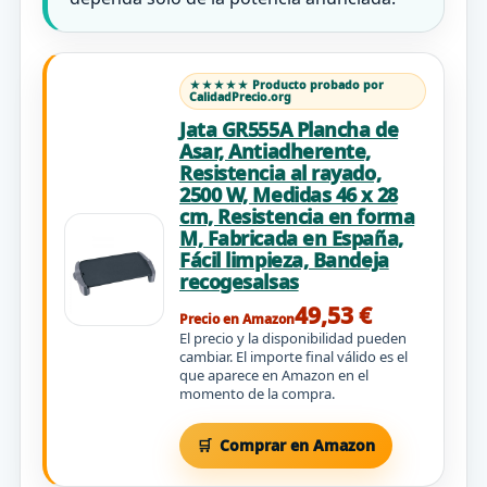
★★★★★ Producto probado por
CalidadPrecio.org
Jata GR555A Plancha de
Asar, Antiadherente,
Resistencia al rayado,
2500 W, Medidas 46 x 28
cm, Resistencia en forma
M, Fabricada en España,
Fácil limpieza, Bandeja
recogesalsas
49,53 €
Precio en Amazon
El precio y la disponibilidad pueden
cambiar. El importe final válido es el
que aparece en Amazon en el
momento de la compra.
Comprar en Amazon