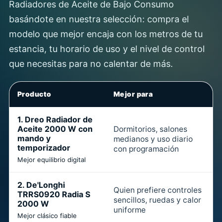
Radiadores de Aceite de Bajo Consumo
basándote en nuestra selección: compra el
modelo que mejor encaja con los metros de tu
estancia, tu horario de uso y el nivel de control
que necesitas para no calentar de más.
Producto
Mejor para
1. Dreo Radiador de
Aceite 2000 W con
Dormitorios, salones
mando y
medianos y uso diario
temporizador
E
con programación
Mejor equilibrio digital
2. De'Longhi
Quien prefiere controles
TRRS0920 Radia S
sencillos, ruedas y calor
2000 W
M
uniforme
Mejor clásico fiable