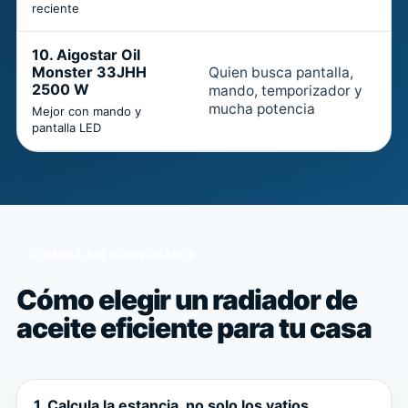
reciente
10. Aigostar Oil
Monster 33JHH
Quien busca pantalla,
2500 W
mando, temporizador y
E
mucha potencia
Mejor con mando y
pantalla LED
COMPRA SIN EQUIVOCARTE
Cómo elegir un radiador de
aceite eficiente para tu casa
1. Calcula la estancia, no solo los vatios