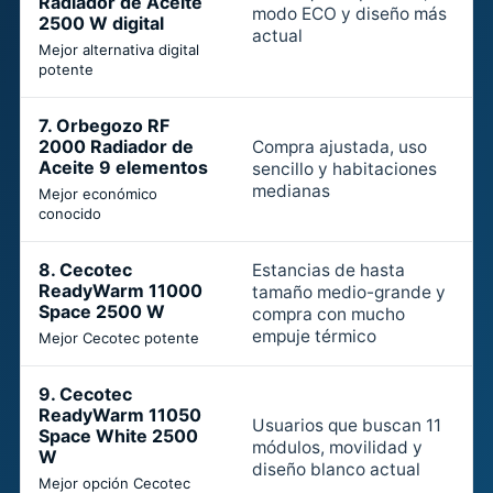
Radiador de Aceite
modo ECO y diseño más
2500 W digital
E
actual
Mejor alternativa digital
potente
7. Orbegozo RF
2000 Radiador de
Compra ajustada, uso
Aceite 9 elementos
sencillo y habitaciones
medianas
Mejor económico
conocido
8. Cecotec
Estancias de hasta
ReadyWarm 11000
tamaño medio-grande y
Space 2500 W
compra con mucho
empuje térmico
Mejor Cecotec potente
9. Cecotec
ReadyWarm 11050
Usuarios que buscan 11
Space White 2500
módulos, movilidad y
W
diseño blanco actual
Mejor opción Cecotec