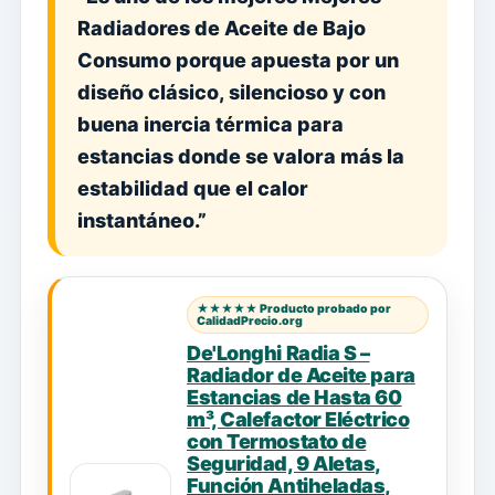
Radiadores de Aceite de Bajo
Consumo porque apuesta por un
diseño clásico, silencioso y con
buena inercia térmica para
estancias donde se valora más la
estabilidad que el calor
instantáneo.”
★★★★★ Producto probado por
CalidadPrecio.org
De'Longhi Radia S –
Radiador de Aceite para
Estancias de Hasta 60
m³, Calefactor Eléctrico
con Termostato de
Seguridad, 9 Aletas,
Función Antiheladas,