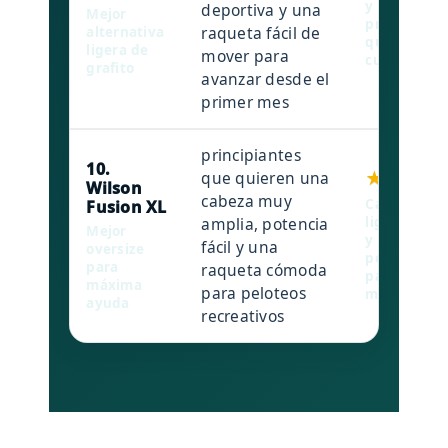
y manejo ág
deportiva y una
Mejor
principiant
raqueta fácil de
alternativa
quieren al
ligera de
mover para
cuidado.
grafito
avanzar desde el
primer mes
principiantes
10.
★★★★☆
que quieren una
Wilson
cabeza muy
Cabeza XL, 
Fusion XL
amplia, potencia
ligeramente
Mejor
y orientaci
fácil y una
oversize
potencia se
para
raqueta cómoda
para empez
máxima
para peloteos
margen.
ayuda
recreativos