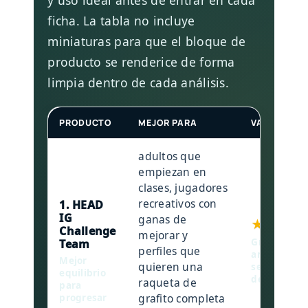
y uso ideal antes de entrar en cada
ficha. La tabla no incluye
miniaturas para que el bloque de
producto se renderice de forma
limpia dentro de cada análisis.
PRODUCTO
MEJOR PARA
VALORACIÓ
adultos que
empiezan en
clases, jugadores
recreativos con
1. HEAD
IG
ganas de
★★★★★
Challenge
mejorar y
Grafito, pu
Team
perfiles que
amplio y se
Mejor
quieren una
seria para 
equilibrio
desde el pr
raqueta de
para
grafito completa
progresar