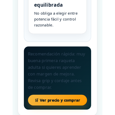
equilibrada
No obliga a elegir entre
potencia fácil y control
razonable.
Recomendación rápida: muy
buena primera raqueta
adulta si quieres aprender
con margen de mejora.
Revisa grip y cordaje antes
de comprar.
🛒 Ver precio y comprar