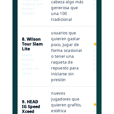
cabeza algo más
mejorar sin
evoluciona
generosa que
perder
control.
una 100
manejo
tradicional
usuarios que
quieren gastar
8. Wilson
★★★★☆
Tour Slam
poco, jugar de
Lite
forma ocasional
Modelo mu
Mejor
accesible, 
o tener una
barata
amplia y or
raqueta de
para
clara a faci
repuesto para
probar el
principiant
tenis
iniciarse sin
presión
nuevos
jugadores que
9. HEAD
★★★★☆
quieren grafito,
IG Speed
estética
Xceed
Grafito, di