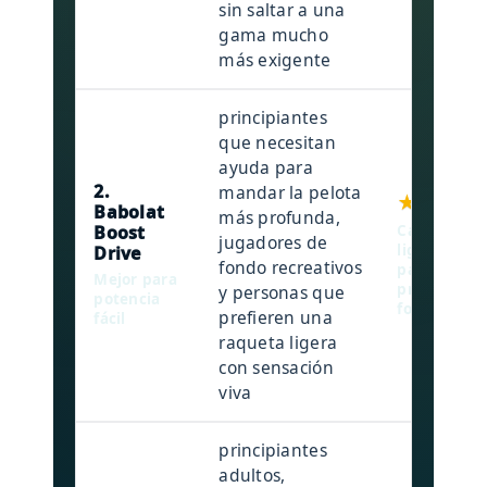
sin saltar a una
gama mucho
más exigente
principiantes
que necesitan
ayuda para
2.
mandar la pelota
★★★★★
Babolat
más profunda,
Boost
Cabeza 105
jugadores de
ligero y pa
Drive
fondo recreativos
para conse
Mejor para
profundida
y personas que
potencia
forzar el br
prefieren una
fácil
raqueta ligera
con sensación
viva
principiantes
adultos,