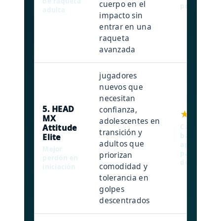
de raqueta
cuerpo en el
progreso.
adulta
impacto sin
entrar en una
raqueta
avanzada
jugadores
nuevos que
necesitan
5. HEAD
confianza,
★★★★☆
MX
adolescentes en
Attitude
Cabeza amp
transición y
bajo y enfo
Elite
adultos que
aprendizaje
Mejor
pasar más 
priorizan
perdón en
desde el pri
comodidad y
iniciación
tolerancia en
golpes
descentrados