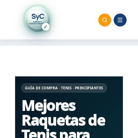
Saltar
al
SyC
SABER Y
contenido
CONOCIMIENTO
✓
GUÍA DE COMPRA · TENIS · PRINCIPIANTES
Mejores
Raquetas de
Tenis para