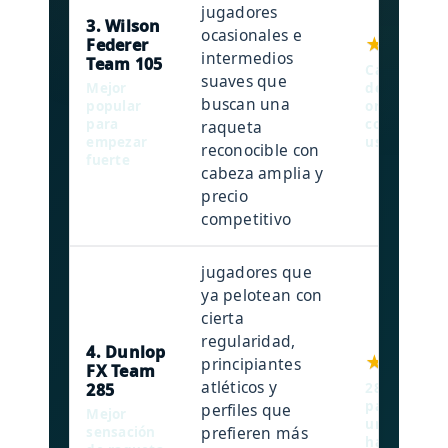
jugadores
3. Wilson
ocasionales e
★★★★★
Federer
intermedios
Team 105
Cabeza 105
suaves que
Mejor
de grafito y
buscan una
popular
orientación
para
control-pot
raqueta
empezar
uso recreat
reconocible con
fuerte
cabeza amplia y
precio
competitivo
jugadores que
ya pelotean con
cierta
regularidad,
4. Dunlop
★★★★☆
principiantes
FX Team
atléticos y
285
285 g, cabe
patrón 16x
perfiles que
Mejor
una transic
prefieren más
sensación
hacia raque