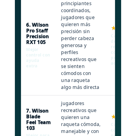
principiantes
coordinados,
jugadores que
quieren más
6. Wilson
★★★★☆
Pro Staff
precisión sin
Precision
Cabeza 105
perder cabeza
de precisió
RXT 105
generosa y
recreativa 
Mejor
perfiles
construcci
control con
pensada pa
recreativos que
ayuda
accesible.
se sienten
extra
cómodos con
una raqueta
algo más directa
jugadores
recreativos que
7. Wilson
★★★★☆
Blade
quieren una
Feel Team
raqueta cómoda,
Cabeza 103,
103
cómodo y pe
manejable y con
Mejor para
polivalente