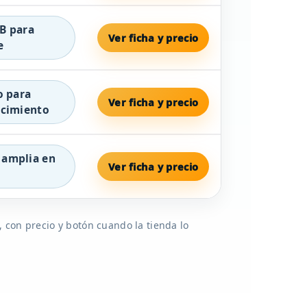
B para
Ver ficha y precio
e
o para
Ver ficha y precio
ecimiento
 amplia en
Ver ficha y precio
o
 con precio y botón cuando la tienda lo