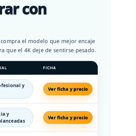
rar con
: compra el modelo que mejor encaje
ra que el 4K deje de sentirse pesado.
IAL
FICHA
fesional y
Ver ficha y precio
ia y
Ver ficha y precio
alanceadas