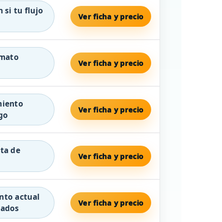
 si tu flujo
Ver ficha y precio
rmato
Ver ficha y precio
miento
Ver ficha y precio
go
ta de
Ver ficha y precio
nto actual
Ver ficha y precio
tados