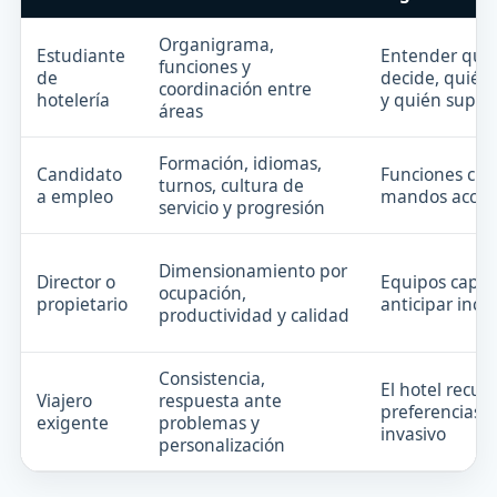
Organigrama,
Estudiante
Entender qui
funciones y
de
decide, quién
coordinación entre
hotelería
y quién super
áreas
Formación, idiomas,
Candidato
Funciones clar
turnos, cultura de
a empleo
mandos accesi
servicio y progresión
Dimensionamiento por
Director o
Equipos capac
ocupación,
propietario
anticipar inci
productividad y calidad
Consistencia,
El hotel recue
Viajero
respuesta ante
preferencias s
exigente
problemas y
invasivo
personalización