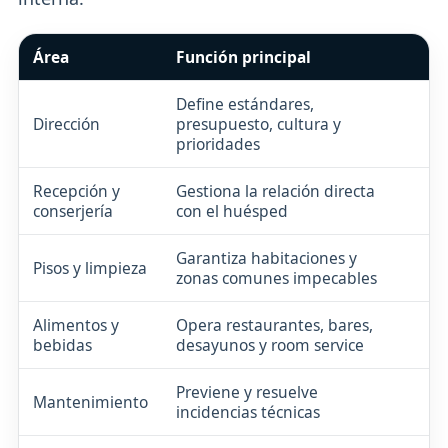
Área
Función principal
In
Define estándares,
Co
Dirección
presupuesto, cultura y
co
prioridades
Recepción y
Gestiona la relación directa
Ra
conserjería
con el huésped
pr
Garantiza habitaciones y
Ha
Pisos y limpieza
zonas comunes impecables
de
Alimentos y
Opera restaurantes, bares,
Se
bebidas
desayunos y room service
co
Previene y resuelve
Pr
Mantenimiento
incidencias técnicas
af