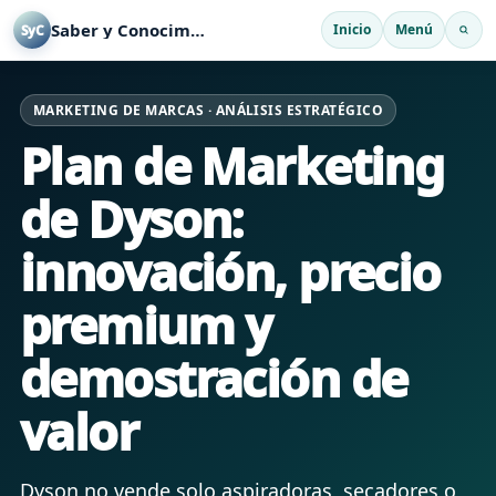
Saber y Conocimiento
Inicio
Menú
SyC
MARKETING DE MARCAS · ANÁLISIS ESTRATÉGICO
Plan de Marketing
de Dyson:
innovación, precio
premium y
demostración de
valor
Dyson no vende solo aspiradoras, secadores o