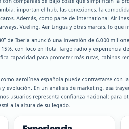
e con compañías de bajo coste que simplifican la pr
cambia: importan el hub, las conexiones, la comodida
es caros. Además, como parte de International Airlin
irways, Vueling, Aer Lingus y otras marcas, lo que inf
030” de Iberia anunció una inversión de 6.000 millon
 15%, con foco en flota, largo radio y experiencia d
ifica capacidad para prometer más rutas, cabinas re
a como aerolínea española puede contrastarse con l
va y evolución. En un análisis de marketing, esa tray
unos usuarios representa confianza nacional; para o
stá a la altura de su legado.
Experiencia