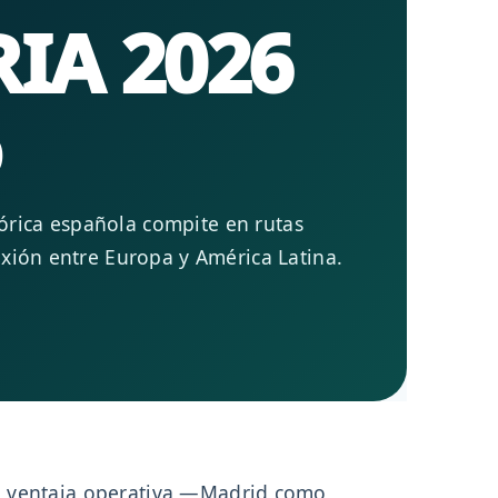
RIA 2026
o
tórica española compite en rutas
nexión entre Europa y América Latina.
a ventaja operativa —Madrid como