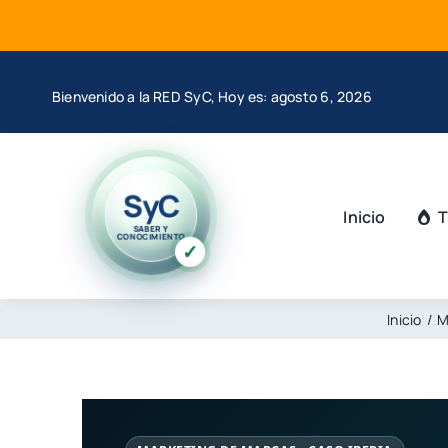
Saltar
al
contenido
Bienvenido a la RED SyC, Hoy es: agosto 6, 2026
SyC
Inicio
T
SABER Y
CONOCIMIENTO
✓
Inicio
M