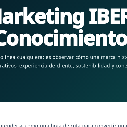
arketing IBE
 Conocimient
erolínea cualquiera: es observar cómo una marca his
rativos, experiencia de cliente, sostenibilidad y co
tenderse como una hoja de ruta para convertir un