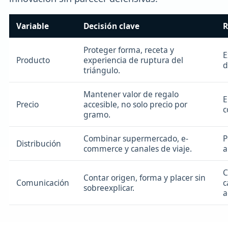
Variable
Decisión clave
R
Proteger forma, receta y
E
Producto
experiencia de ruptura del
d
triángulo.
Mantener valor de regalo
E
Precio
accesible, no solo precio por
c
gramo.
Combinar supermercado, e-
P
Distribución
commerce y canales de viaje.
a
C
Contar origen, forma y placer sin
Comunicación
c
sobreexplicar.
a