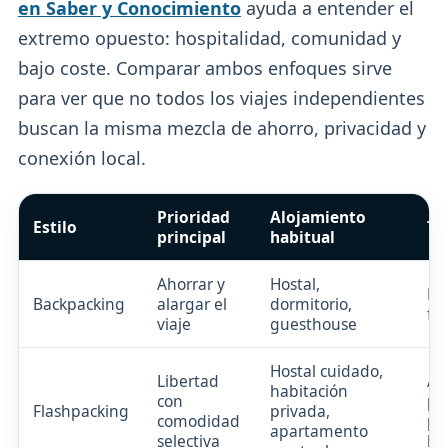
en Saber y Conocimiento
ayuda a entender el
extremo opuesto: hospitalidad, comunidad y
bajo coste. Comparar ambos enfoques sirve
para ver que no todos los viajes independientes
buscan la misma mezcla de ahorro, privacidad y
conexión local.
Prioridad
Alojamiento
Estilo
Te
principal
habitual
Ahorrar y
Hostal,
Bá
Backpacking
alargar el
dormitorio,
fu
viaje
guesthouse
Hostal cuidado,
Libertad
Alt
habitación
con
por
Flashpacking
privada,
comodidad
po
apartamento
selectiva
ba