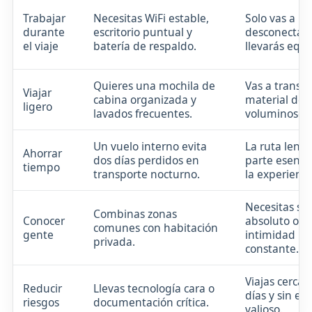
Trabajar
Necesitas WiFi estable,
Solo vas a
durante
escritorio puntual y
desconectar 
el viaje
batería de respaldo.
llevarás equi
Quieres una mochila de
Vas a transp
Viajar
cabina organizada y
material dep
ligero
lavados frecuentes.
voluminoso.
Un vuelo interno evita
La ruta lenta
Ahorrar
dos días perdidos en
parte esenci
tiempo
transporte nocturno.
la experienci
Necesitas sil
Combinas zonas
Conocer
absoluto o
comunes con habitación
gente
intimidad
privada.
constante.
Viajas cerca,
Reducir
Llevas tecnología cara o
días y sin eq
riesgos
documentación crítica.
valioso.