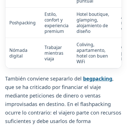
puntual
Estilo,
Hotel boutique,
Al
confort y
glamping,
Poshpacking
no
experiencia
alojamiento de
es
premium
diseño
Coliving,
Trabajar
Crí
Nómada
apartamento,
mientras
pr
digital
hotel con buen
viaja
in
WiFi
También conviene separarlo del
begpacking
,
que se ha criticado por financiar el viaje
mediante peticiones de dinero o ventas
improvisadas en destino. En el flashpacking
ocurre lo contrario: el viajero parte con recursos
suficientes y debe usarlos de forma