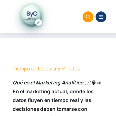
Saltar
al
SyC
SABER Y
contenido
CONOCIMIENTO
✓
Tiempo de Lectura 5 Minutos.
Qué es el Marketing Analítico
;📈🧠📣
En el marketing actual, donde los
datos fluyen en tiempo real y las
decisiones deben tomarse con