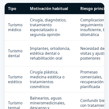
Tipo
Motivación habitual
Riesgo principa
Cirugía, diagnóstico,
Complicaciones,
Turismo
tratamiento
seguimiento
médico
especializado o
insuficiente, ba
segunda opinión
idiomática
Implantes, ortodoncia,
Necesidad de va
Turismo
estética dental o
visitas y ajustes
dental
rehabilitación oral
posteriores
Cirugía plástica,
Promesas
Turismo
medicina estética o
comerciales,
estético
tratamientos
recuperación m
cosméticos
planificada
Balnearios, aguas
Confundir biene
Turismo
mineromedicinales,
con tratamient
termal
descanso y