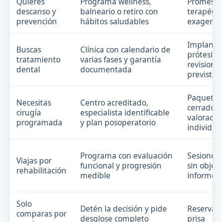
Quieres
Programa wellness,
Promesa
descanso y
balneario o retiro con
terapéuti
prevención
hábitos saludables
exagerad
Implante
Buscas
Clínica con calendario de
prótesis s
tratamiento
varias fases y garantía
revisione
dental
documentada
previstas
Paquetes
Necesitas
Centro acreditado,
cerrados 
cirugía
especialista identificable
valoració
programada
y plan posoperatorio
individua
Programa con evaluación
Sesiones 
Viajas por
funcional y progresión
sin objeti
rehabilitación
medible
informe
Solo
Detén la decisión y pide
Reservar
comparas por
desglose completo
prisa