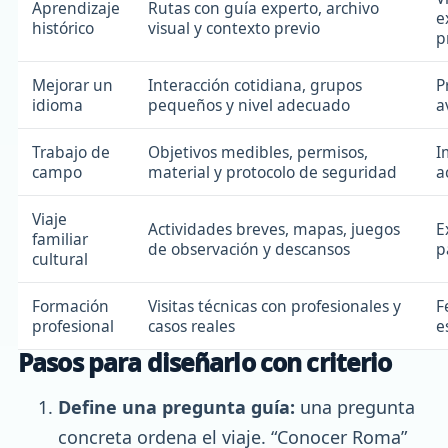
Aprendizaje
Rutas con guía experto, archivo
e
histórico
visual y contexto previo
p
Mejorar un
Interacción cotidiana, grupos
P
idioma
pequeños y nivel adecuado
a
Trabajo de
Objetivos medibles, permisos,
I
campo
material y protocolo de seguridad
a
Viaje
Actividades breves, mapas, juegos
E
familiar
de observación y descansos
p
cultural
Formación
Visitas técnicas con profesionales y
F
profesional
casos reales
e
Pasos para diseñarlo con criterio
Define una pregunta guía:
una pregunta
concreta ordena el viaje. “Conocer Roma”