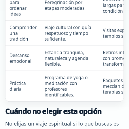
para
Peregrinación por
largas para 
ordenar
etapas moderadas.
condición fís
ideas
Comprender
Viaje cultural con guía
Visitas expré
una
respetuoso y tiempo
templos sin 
tradición
suficiente.
Estancia tranquila,
Retiros inte
Descanso
naturaleza y agenda
con promes
emocional
flexible.
transformad
Programa de yoga o
Paquetes q
Práctica
meditación con
mezclan de
diaria
profesores
terapias sin 
identificables.
Cuándo no elegir esta opción
No elijas un viaje espiritual si lo que buscas es