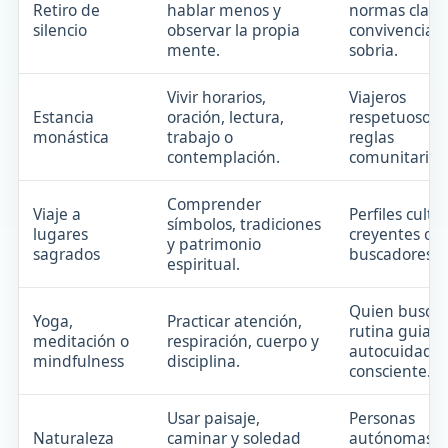
Retiro de
hablar menos y
normas claras
silencio
observar la propia
convivencia
mente.
sobria.
Vivir horarios,
Viajeros
Estancia
oración, lectura,
respetuosos 
monástica
trabajo o
reglas
contemplación.
comunitarias
Comprender
Viaje a
Perfiles cultu
símbolos, tradiciones
lugares
creyentes o
y patrimonio
sagrados
buscadores.
espiritual.
Quien busca
Yoga,
Practicar atención,
rutina guiada
meditación o
respiración, cuerpo y
autocuidado
mindfulness
disciplina.
consciente.
Usar paisaje,
Personas
Naturaleza
caminar y soledad
autónomas,