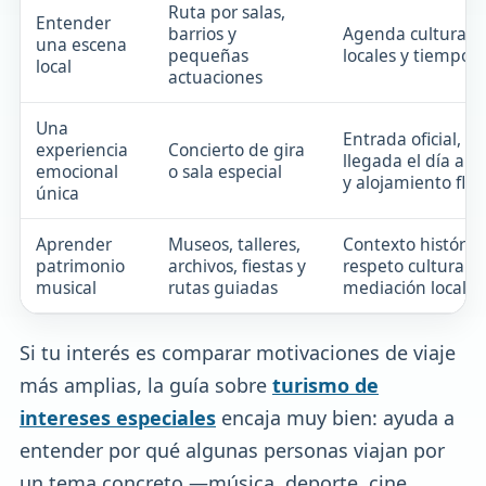
Ruta por salas,
Entender
barrios y
Agenda cultural, 
una escena
pequeñas
locales y tiempo l
local
actuaciones
Una
Entrada oficial,
experiencia
Concierto de gira
llegada el día ant
emocional
o sala especial
y alojamiento flex
única
Aprender
Museos, talleres,
Contexto histórico
patrimonio
archivos, fiestas y
respeto cultural y
musical
rutas guiadas
mediación local
Si tu interés es comparar motivaciones de viaje
más amplias, la guía sobre
turismo de
intereses especiales
encaja muy bien: ayuda a
entender por qué algunas personas viajan por
un tema concreto —música, deporte, cine,