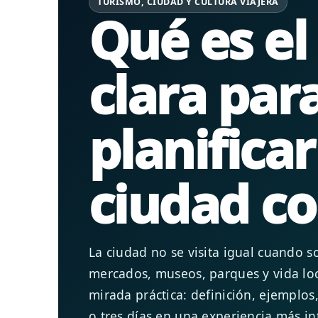
TURISMO, CIUDAD Y CULTURA VIAJERA
Qué es el
clara par
planificar
ciudad co
La ciudad no se visita igual cuando 
mercados, museos, parques y vida lo
mirada práctica: definición, ejemplos,
o tres días en una experiencia más in