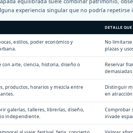
pada equilibrada suele combinar patrimonio, observ
lguna experiencia singular que no podría repetirse i
DETALLE QUE
ocas, estilos, poder económico y
No limitarse 
urbana.
plazas y uso
 con arte, ciencia, historia, diseño o
Reservar fra
demasiadas 
, productos, horarios y mezcla entre
Distinguir m
tantes.
en atracción 
r galerías, talleres, librerías, diseño,
Comprobar si
io independiente.
invade espac
poral al viaje: festival, feria, concierto,
Valorar afor