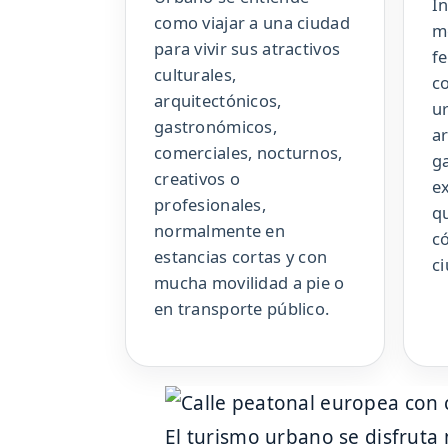
I
como viajar a una ciudad
m
para vivir sus atractivos
fe
culturales,
c
arquitectónicos,
u
gastronómicos,
ar
comerciales, nocturnos,
g
creativos o
e
profesionales,
q
normalmente en
c
estancias cortas y con
c
mucha movilidad a pie o
en transporte público.
El turismo urbano se disfruta 