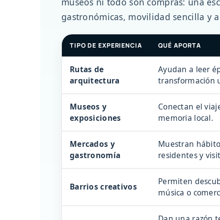
museos ni todo son compras: una esca
gastronómicas, movilidad sencilla y a
TIPO DE EXPERIENCIA
QUÉ APORTA
Rutas de
Ayudan a leer ép
arquitectura
transformación 
Museos y
Conectan el viaje
exposiciones
memoria local.
Mercados y
Muestran hábitos
gastronomía
residentes y visi
Permiten descubri
Barrios creativos
música o comerc
Dan una razón tem