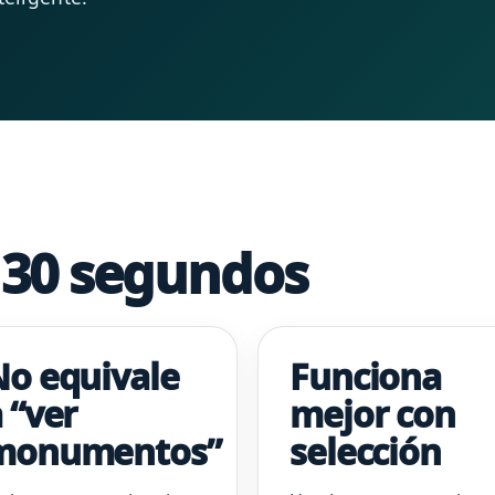
n 30 segundos
No equivale
Funciona
 “ver
mejor con
monumentos”
selección