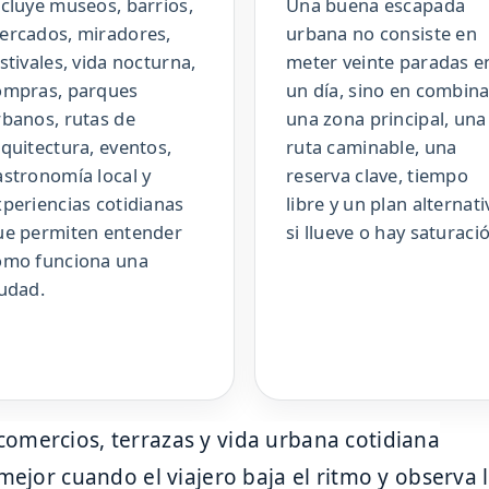
ncluye museos, barrios,
Una buena escapada
ercados, miradores,
urbana no consiste en
stivales, vida nocturna,
meter veinte paradas e
ompras, parques
un día, sino en combina
rbanos, rutas de
una zona principal, una
quitectura, eventos,
ruta caminable, una
astronomía local y
reserva clave, tiempo
xperiencias cotidianas
libre y un plan alternati
ue permiten entender
si llueve o hay saturaci
ómo funciona una
iudad.
mejor cuando el viajero baja el ritmo y observa la