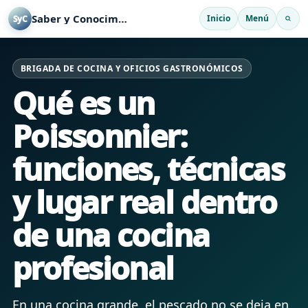
Saber y Conocimiento
Inicio
Menú
SyC
BRIGADA DE COCINA Y OFICIOS GASTRONÓMICOS
Qué es un
Poissonnier:
funciones, técnicas
y lugar real dentro
de una cocina
profesional
En una cocina grande, el pescado no se deja en