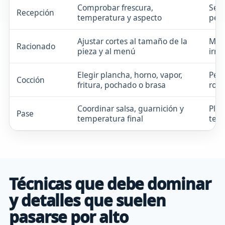
Comprobar frescura,
Serv
Recepción
temperatura y aspecto
perd
Ajustar cortes al tamaño de la
Merm
Racionado
pieza y al menú
irre
Elegir plancha, horno, vapor,
Pesc
Cocción
fritura, pochado o brasa
rota
Coordinar salsa, guarnición y
Plat
Pase
temperatura final
text
Técnicas que debe dominar
y detalles que suelen
pasarse por alto