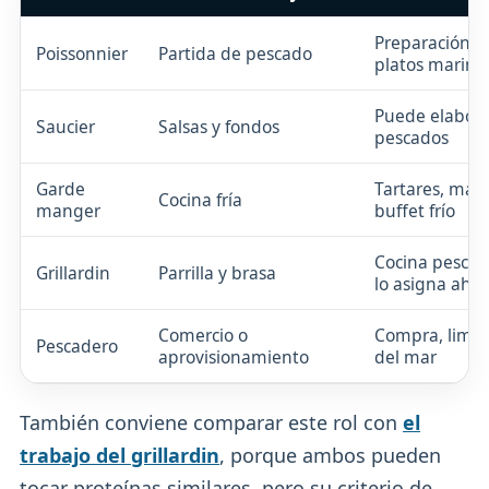
Preparación, c
Poissonnier
Partida de pescado
platos marino
Puede elabor
Saucier
Salsas y fondos
pescados
Garde
Tartares, mar
Cocina fría
manger
buffet frío
Cocina pescado
Grillardin
Parrilla y brasa
lo asigna ahí
Comercio o
Compra, limpi
Pescadero
aprovisionamiento
del mar
También conviene comparar este rol con
el
trabajo del grillardin
, porque ambos pueden
tocar proteínas similares, pero su criterio de