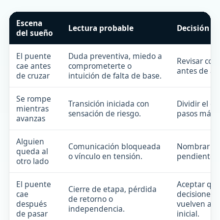
Escena
Lectura probable
Decisión út
del sueño
El puente
Duda preventiva, miedo a
Revisar con
cae antes
comprometerte o
antes de av
de cruzar
intuición de falta de base.
Se rompe
Transición iniciada con
Dividir el c
mientras
sensación de riesgo.
pasos más 
avanzas
Alguien
Comunicación bloqueada
Nombrar lo
queda al
o vínculo en tensión.
pendiente c
otro lado
El puente
Aceptar qu
Cierre de etapa, pérdida
cae
decisiones 
de retorno o
después
vuelven al 
independencia.
de pasar
inicial.