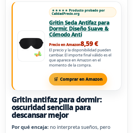
★★★★★ Producto probado por
CalidadPrecio.org
Gritin Seda Antifaz para
Dormir, Diseño Suave &
Cómodo Anti
8,59 €
Precio en Amazon
El precio y la disponibilidad pueden
cambiar. El importe final válido es el
que aparece en Amazon en el
momento de la compra.
Comprar en Amazon
Gritin antifaz para dormir:
oscuridad sencilla para
descansar mejor
Por qué encaja:
no interpreta sueños, pero