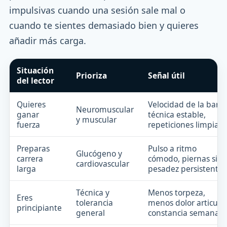
impulsivas cuando una sesión sale mal o
cuando te sientes demasiado bien y quieres
añadir más carga.
Situación
Prioriza
Señal útil
del lector
Quieres
Velocidad de la barra
Neuromuscular
ganar
técnica estable,
y muscular
fuerza
repeticiones limpias
Preparas
Pulso a ritmo
Glucógeno y
carrera
cómodo, piernas sin
cardiovascular
larga
pesadez persistente
Técnica y
Menos torpeza,
Eres
tolerancia
menos dolor articular
principiante
general
constancia semanal