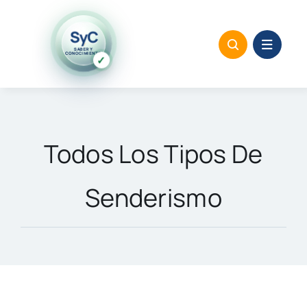
Saltar
al
SyC
SABER Y
contenido
CONOCIMIENTO
✓
Todos Los Tipos De
Senderismo