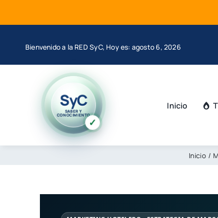
Saltar
al
contenido
Bienvenido a la RED SyC, Hoy es: agosto 6, 2026
SyC
Inicio
T
SABER Y
CONOCIMIENTO
✓
Inicio
M